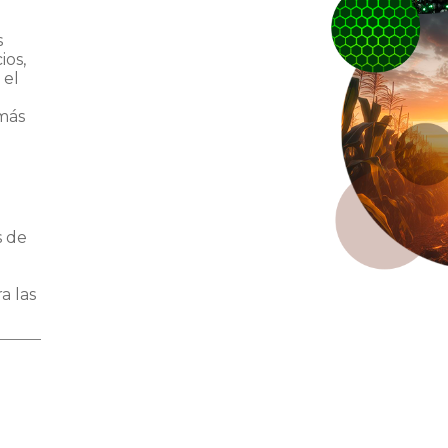
s
ios,
 el
a
más
s de
a las