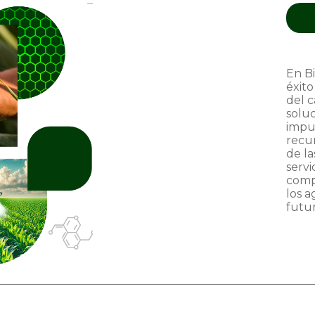
En B
éxito
del 
solu
impul
recur
de l
servi
comp
los a
futu